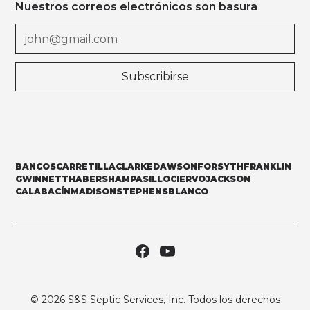
Nuestros correos electrónicos son basura
BANCOS
CARRETILLA
CLARKE
DAWSON
FORSYTH
FRANKLIN
GWINNETT
HABERSHAM
PASILLO
CIERVO
JACKSON
CALABACÍN
MADISON
STEPHENS
BLANCO
©
2026
S&S Septic Services, Inc. Todos los derechos